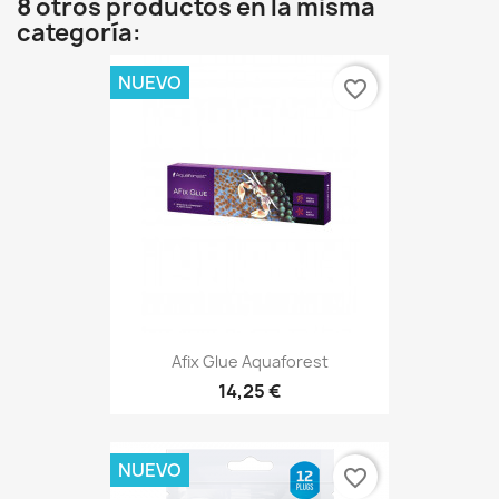
8 otros productos en la misma
categoría:
NUEVO
favorite_border
Afix Glue Aquaforest
14,25 €
NUEVO
favorite_border