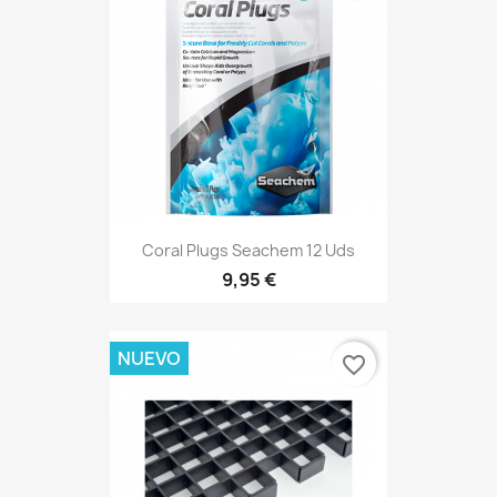
Coral Plugs Seachem 12 Uds
9,95 €
NUEVO
favorite_border