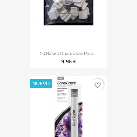
20 Bases Cuadradas Para...
9,95 €
NUEVO
favorite_border