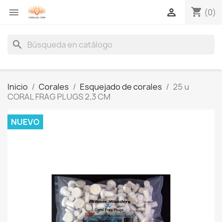
shopping_cart


(0)
search
Inicio
Corales
Esquejado de corales
25 u
CORAL FRAG PLUGS 2,3 CM
NUEVO