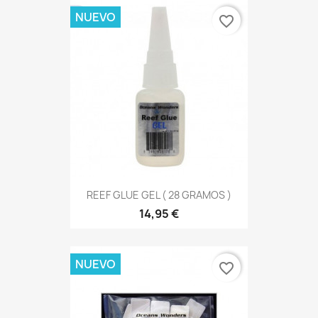
NUEVO
favorite_border
REEF GLUE GEL ( 28 GRAMOS )
14,95 €
NUEVO
favorite_border