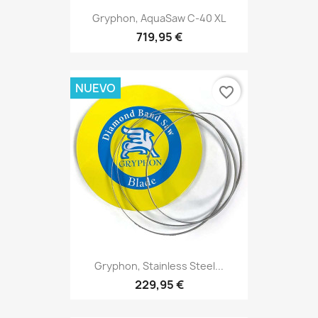
Gryphon, AquaSaw C-40 XL
719,95 €
NUEVO
favorite_border
Gryphon, Stainless Steel...
229,95 €