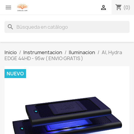
shopping_cart


(0)
search
Inicio
Instrumentacion
Iluminacion
AI, Hydra
EDGE 44HD - 95w ( ENVIO GRATIS )
NUEVO