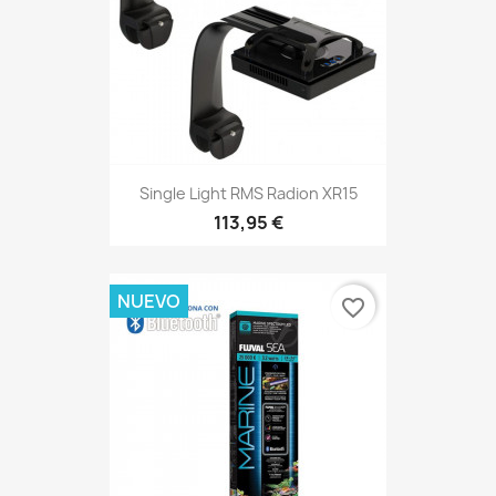
Single Light RMS Radion XR15
113,95 €
NUEVO
favorite_border