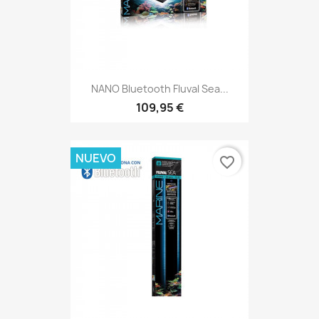
NANO Bluetooth Fluval Sea...
109,95 €
NUEVO
favorite_border