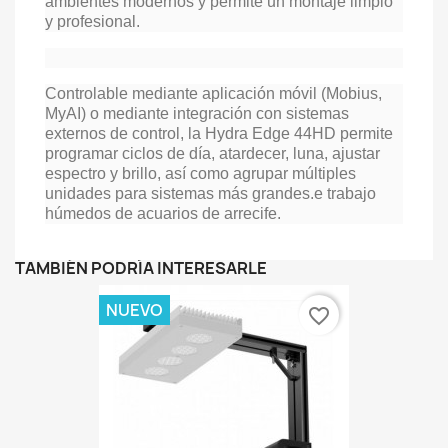
ambientes modernos y permite un montaje limpio
y profesional.
Controlable mediante aplicación móvil (Mobius,
MyAI) o mediante integración con sistemas
externos de control, la Hydra Edge 44HD permite
programar ciclos de día, atardecer, luna, ajustar
espectro y brillo, así como agrupar múltiples
unidades para sistemas más grandes.
e trabajo
húmedos de acuarios de arrecife.
TAMBIÉN PODRÍA INTERESARLE
NUEVO
favorite_border