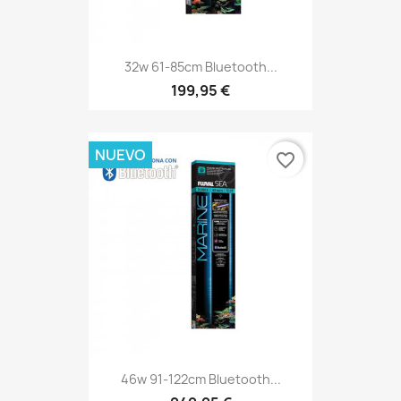
32w 61-85cm Bluetooth...
199,95 €
NUEVO
favorite_border
46w 91-122cm Bluetooth...