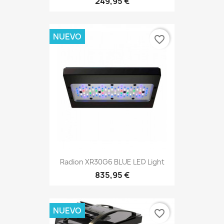
249,95 €
NUEVO
favorite_border
Radion XR30G6 BLUE LED Light
835,95 €
NUEVO
favorite_border