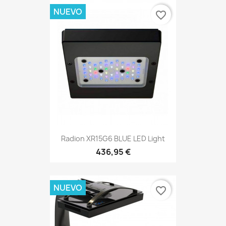
NUEVO
favorite_border
Radion XR15G6 BLUE LED Light
436,95 €
NUEVO
favorite_border