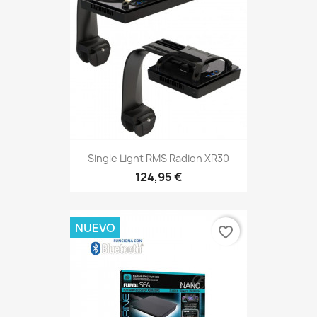
Single Light RMS Radion XR30
124,95 €
NUEVO
favorite_border