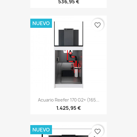
536,95 €
NUEVO
favorite_border
Acuario Reefer 170 G2+ (165...
1.425,95 €
NUEVO
favorite_border