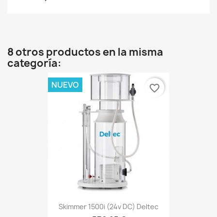
8 otros productos en la misma
categoría:
NUEVO
favorite_border
Skimmer 1500i (24v DC) Deltec