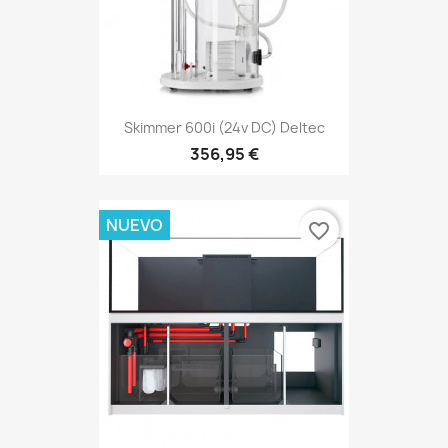
Skimmer 600i (24v DC) Deltec
356,95 €
NUEVO
favorite_border