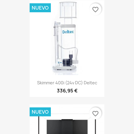
NUEVO
favorite_border
Skimmer 400i (24v DC) Deltec
336,95 €
NUEVO
favorite_border