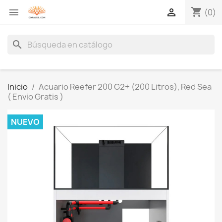
shopping_cart


(0)
search
Inicio
Acuario Reefer 200 G2+ (200 Litros), Red Sea
( Envio Gratis )
NUEVO