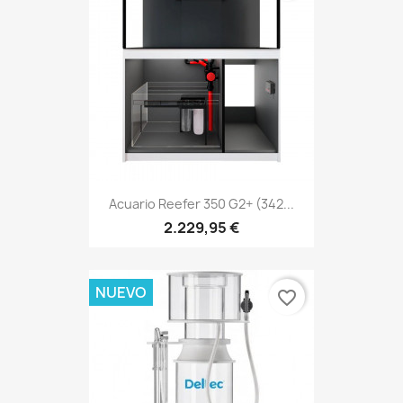
Acuario Reefer 350 G2+ (342...
2.229,95 €
NUEVO
favorite_border