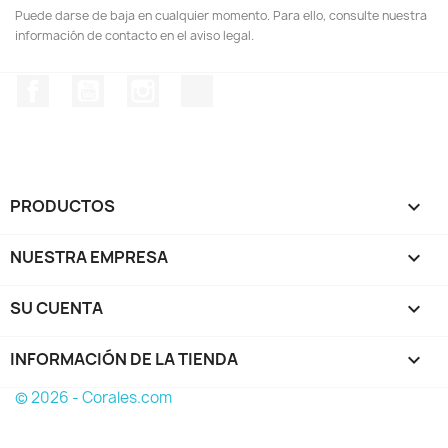
Puede darse de baja en cualquier momento. Para ello, consulte nuestra
información de contacto en el aviso legal.
Facebook
YouTube
Instagram
TikTok
PRODUCTOS

NUESTRA EMPRESA

SU CUENTA

INFORMACIÓN DE LA TIENDA
keyboard_arrow_down
© 2026 - Corales.com