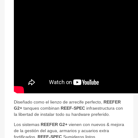
Diseñado como el lienzo de arrecife perfecto,
REEFER
G2+
tanques combinan
REEF-SPEC
infraestructura con
la libertad de instalar todo su hardware preferido.
Los sistemas
REEFER G2+
vienen con nuevos & mejora
de la gestión del agua, armarios y acuarios extra
fortificados,
REEF-SPEC
Sumideros listos