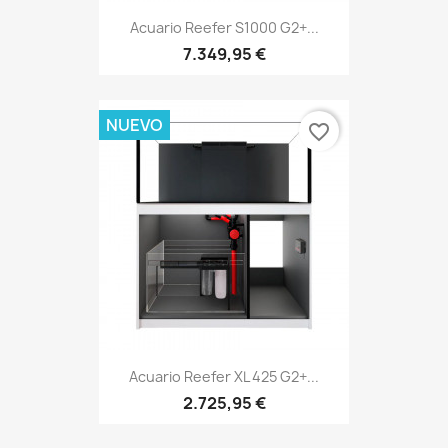
Acuario Reefer S1000 G2+...
7.349,95 €
NUEVO
favorite_border
Acuario Reefer XL 425 G2+...
2.725,95 €