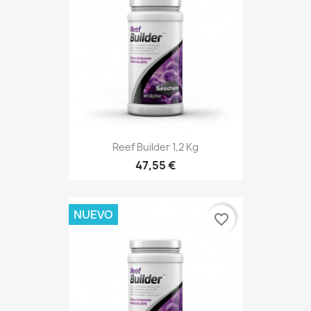
Reef Builder 1,2 Kg
47,55 €
NUEVO
favorite_border