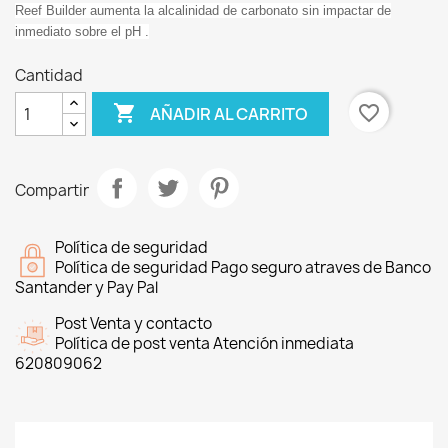
Reef Builder aumenta la alcalinidad de carbonato sin impactar de
inmediato sobre el pH .
Cantidad

favorite_border
AÑADIR AL CARRITO
Compartir
Política de seguridad
Política de seguridad Pago seguro atraves de Banco
Santander y Pay Pal
Post Venta y contacto
Política de post venta Atención inmediata
620809062