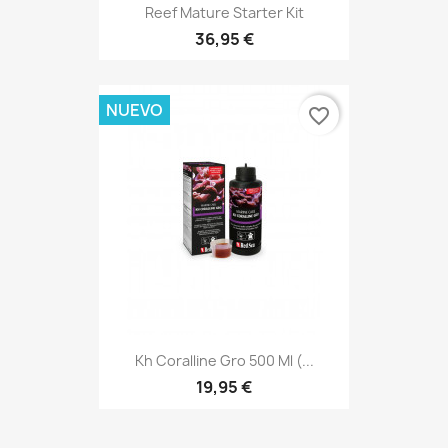
Reef Mature Starter Kit
36,95 €
NUEVO
favorite_border
Kh Coralline Gro 500 Ml (...
19,95 €