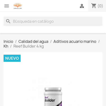
shopping_cart


(0)
search
Inicio
Calidad del agua
Aditivos acuario marino
Kh
Reef Builder 4 kg
NUEVO