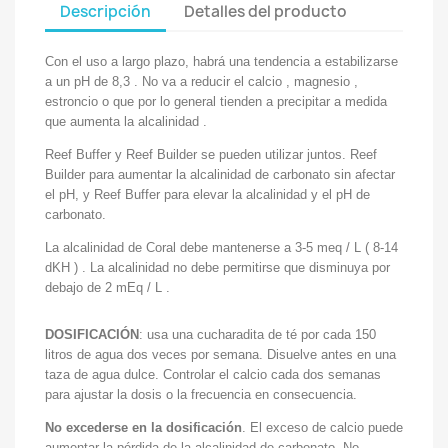
Descripción
Detalles del producto
Con el uso a largo plazo, habrá una tendencia a estabilizarse
a un pH de 8,3 . No va a reducir el calcio , magnesio ,
estroncio o que por lo general tienden a precipitar a medida
que aumenta la alcalinidad .
Reef Buffer y Reef Builder se pueden utilizar juntos. Reef
Builder para aumentar la alcalinidad de carbonato sin afectar
el pH, y Reef Buffer para elevar la alcalinidad y el pH de
carbonato.
La alcalinidad de Coral debe mantenerse a 3-5 meq / L ( 8-14
dKH ) . La alcalinidad no debe permitirse que disminuya por
debajo de 2 mEq / L .
DOSIFICACIÓN
: usa una cucharadita de té por cada 150
litros de agua dos veces por semana. Disuelve antes en una
taza de agua dulce. Controlar el calcio cada dos semanas
para ajustar la dosis o la frecuencia en consecuencia.
No excederse en la dosificación
. El exceso de calcio puede
aumentar la pérdida de la alcalinidad de carbonato. No