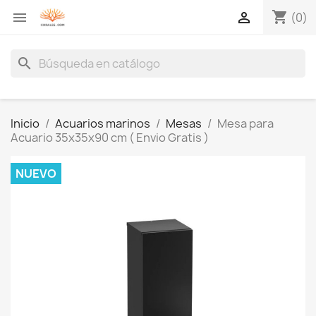
shopping_cart


(0)
search
Inicio
Acuarios marinos
Mesas
Mesa para
Acuario 35x35x90 cm ( Envio Gratis )
NUEVO