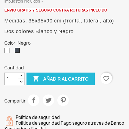
Impuestos incluidos
ENVIO GRATIS Y SEGURO CONTRA ROTURAS INCLUIDO
Medidas: 35x35x90 cm (frontal, lateral, alto)
Dos colores Blanco y Negro
Color: Negro
Blanco
Negro
Cantidad

favorite_border
AÑADIR AL CARRITO
Compartir
Política de seguridad
Política de seguridad Pago seguro atraves de Banco
Santander y Pay Pal