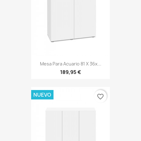
Mesa Para Acuario 81 X 36x...
189,95 €
NUEVO
favorite_border