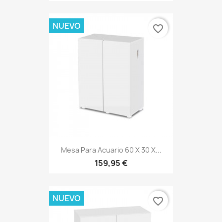
NUEVO
favorite_border
Mesa Para Acuario 60 X 30 X...
159,95 €
NUEVO
favorite_border