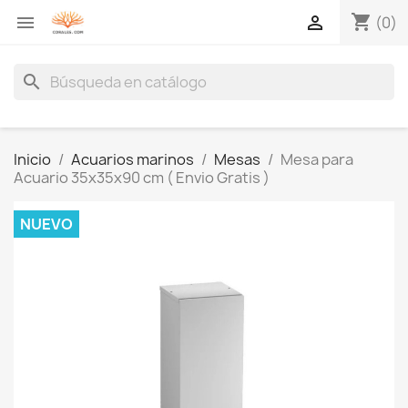
shopping_cart


(0)
search
Inicio
Acuarios marinos
Mesas
Mesa para
Acuario 35x35x90 cm ( Envio Gratis )
NUEVO