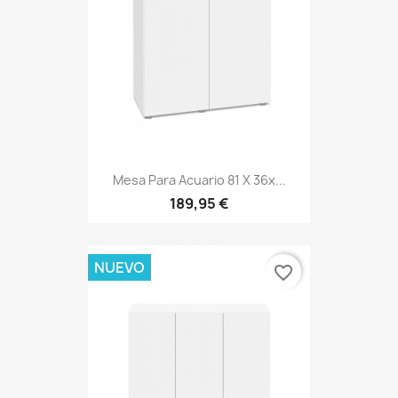
Mesa Para Acuario 81 X 36x...
189,95 €
NUEVO
favorite_border