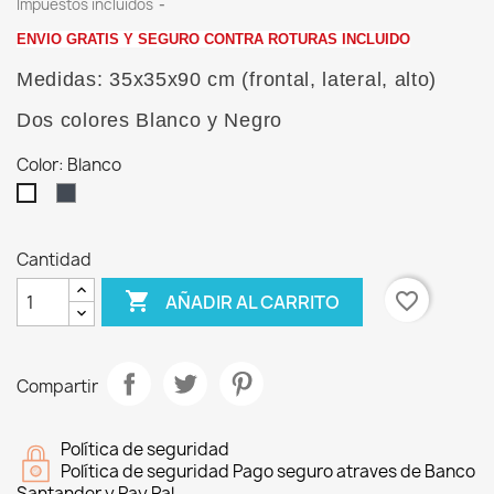
Impuestos incluidos
ENVIO GRATIS Y SEGURO CONTRA ROTURAS INCLUIDO
Medidas: 35x35x90 cm (frontal, lateral, alto)
Dos colores Blanco y Negro
Color: Blanco
Negro
Blanco
Cantidad

favorite_border
AÑADIR AL CARRITO
Compartir
Política de seguridad
Política de seguridad Pago seguro atraves de Banco
Santander y Pay Pal