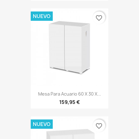
NUEVO
favorite_border
Mesa Para Acuario 60 X 30 X...
159,95 €
NUEVO
favorite_border