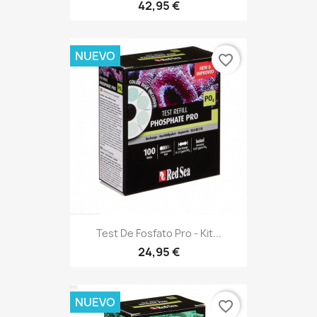
42,95 €
NUEVO
favorite_border
Test De Fosfato Pro - Kit...
24,95 €
NUEVO
favorite_border