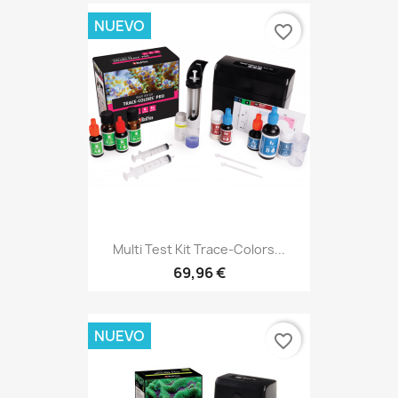
NUEVO
favorite_border
Multi Test Kit Trace-Colors...
69,96 €
NUEVO
favorite_border