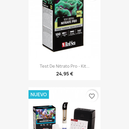
Test De Nitrato Pro - Kit...
24,95 €
NUEVO
favorite_border