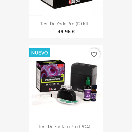
Test De Yodo Pro (I2) Kit...
39,95 €
NUEVO
favorite_border
Test De Fosfato Pro (PO4)...