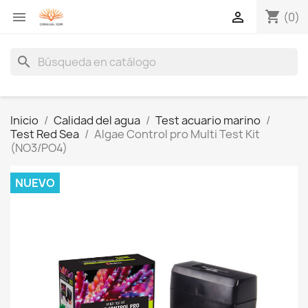
shopping_cart


(0)
search
Inicio
Calidad del agua
Test acuario marino
Test Red Sea
Algae Control pro Multi Test Kit
(NO3/PO4)
NUEVO