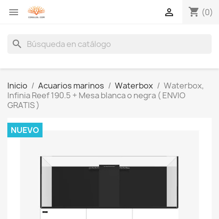
shopping_cart


(0)
search
Inicio
Acuarios marinos
Waterbox
Waterbox,
Infinia Reef 190.5 + Mesa blanca o negra ( ENVIO
GRATIS )
NUEVO