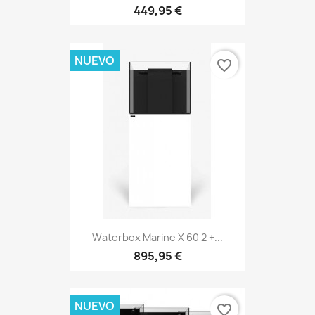
449,95 €
NUEVO
favorite_border
Waterbox Marine X 60 2 +...
895,95 €
NUEVO
favorite_border