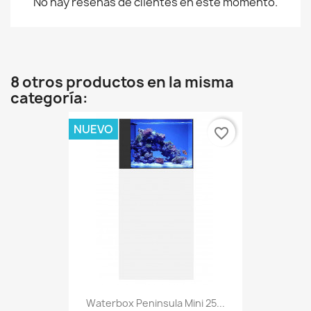
No hay reseñas de clientes en este momento.
8 otros productos en la misma
categoría:
NUEVO
favorite_border
Waterbox Peninsula Mini 25...