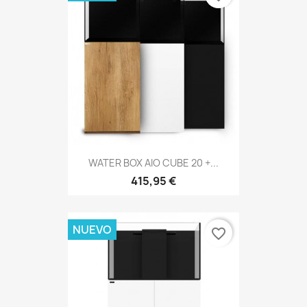
WATER BOX AIO CUBE 20 +...
415,95 €
NUEVO
favorite_border