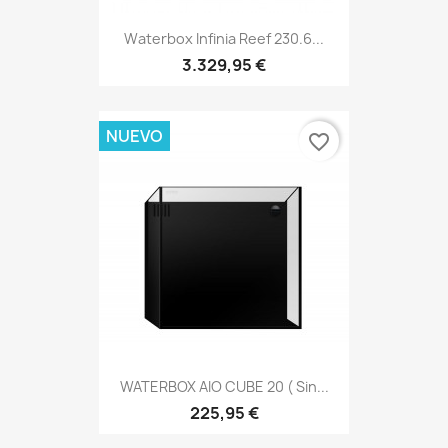
Waterbox Infinia Reef 230.6...
3.329,95 €
NUEVO
favorite_border
WATERBOX AIO CUBE 20 ( Sin...
225,95 €