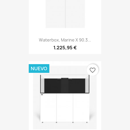
Waterbox, Marine X 90.3...
1.225,95 €
NUEVO
favorite_border