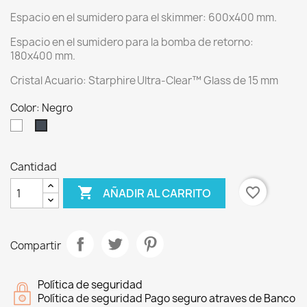
Espacio en el sumidero para el skimmer: 600x400 mm.
Espacio en el sumidero para la bomba de retorno:
180x400 mm.
Cristal Acuario: Starphire Ultra-Clear™ Glass de 15 mm
Color: Negro
Blanco
Negro
Cantidad

favorite_border
AÑADIR AL CARRITO
Compartir
Política de seguridad
Política de seguridad Pago seguro atraves de Banco