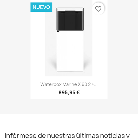
NUEVO
favorite_border
Waterbox Marine X 60 2 +...
895,95 €
Infórmese de nuestras últimas noticias y