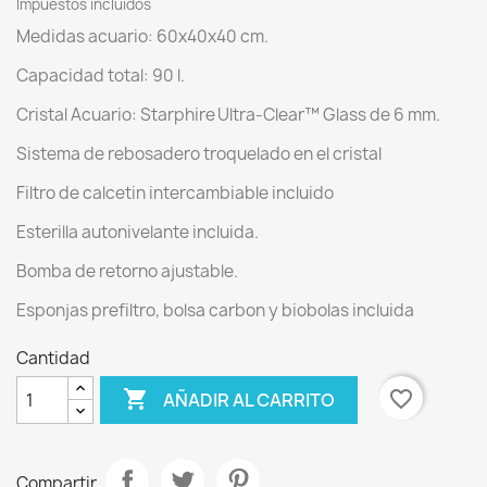
Impuestos incluidos
Medidas acuario: 60x40x40 cm.
Capacidad total: 90 l.
Cristal Acuario: Starphire Ultra-Clear™ Glass de 6 mm.
Sistema de rebosadero troquelado en el cristal
Filtro de calcetin intercambiable incluido
Esterilla autonivelante incluida.
Bomba de retorno ajustable.
Esponjas prefiltro, bolsa carbon y biobolas incluida
Cantidad

favorite_border
AÑADIR AL CARRITO
Compartir