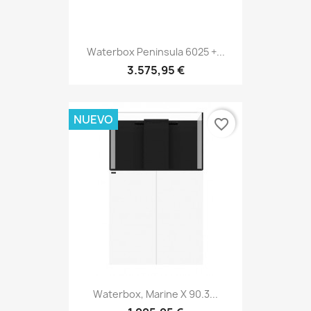
Waterbox Peninsula 6025 +...
3.575,95 €
NUEVO
favorite_border
Waterbox, Marine X 90.3...