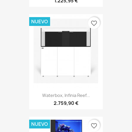
1.225,95 €
NUEVO
favorite_border
Waterbox, Infinia Reef...
2.759,90 €
NUEVO
favorite_border