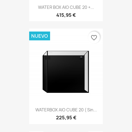
WATER BOX AIO CUBE 20 +...
415,95 €
NUEVO
favorite_border
WATERBOX AIO CUBE 20 ( Sin...
225,95 €