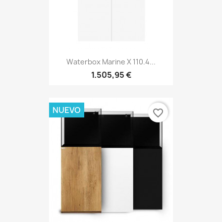
Waterbox Marine X 110.4...
1.505,95 €
NUEVO
favorite_border