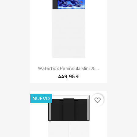
Waterbox Peninsula Mini 25...
449,95 €
NUEVO
favorite_border