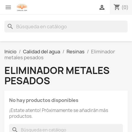
shopping_cart


(0)
search
Inicio
Calidad del agua
Resinas
Eliminador
metales pesados
ELIMINADOR METALES
PESADOS
No hay productos disponibles
¡Estate atento! Próximamente se añadirán más
productos.
search