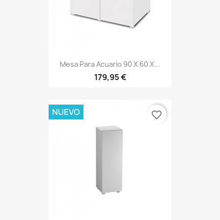
Mesa Para Acuario 90 X 60 X...
179,95 €
NUEVO
favorite_border