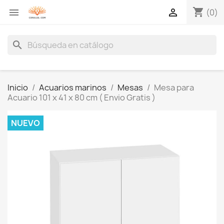
shopping_cart


(0)
search
Inicio
Acuarios marinos
Mesas
Mesa para
Acuario 101 x 41 x 80 cm ( Envio Gratis )
NUEVO