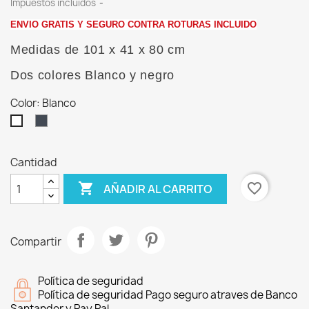
Impuestos incluidos
ENVIO GRATIS Y SEGURO CONTRA ROTURAS INCLUIDO
Medidas de
101 x 41 x 80 cm
Dos colores Blanco y negro
Color: Blanco
Negro
Blanco
Cantidad

favorite_border
AÑADIR AL CARRITO
Compartir
Política de seguridad
Política de seguridad Pago seguro atraves de Banco
Santander y Pay Pal