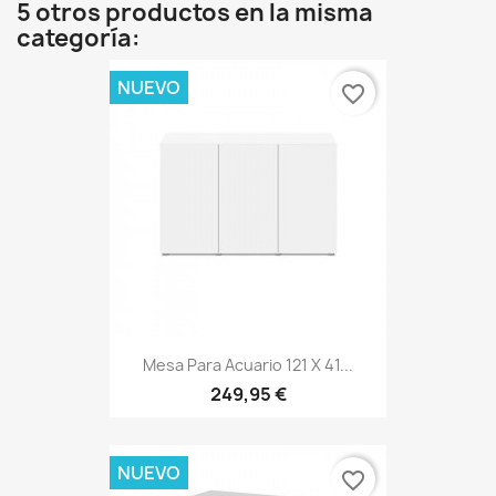
5 otros productos en la misma
categoría:
NUEVO
favorite_border
Mesa Para Acuario 121 X 41...
249,95 €
NUEVO
favorite_border